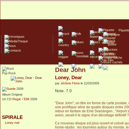
Piquett
Champagne
Immortel
Hallucinex!
Trésors cachés
Dear John
Culte/Collector
Pop Rock
Loney, Dear
par
Jérôme Florio
le 11/03/2009
2009
Note: 7.0
Album Original
Un CD
Regal
/
EMI
2009
"Dear John", un titre en forme de carte postale, m
une prolifique série de quatre disques entre 20
retour en fanfare de Emil Svanängen ; "Airport 
avion, serait-il le signe d'un décollage définitif ?
SPIRALE
Loney noir
Ce nouveau disque est plus ouvert et coloré qu
home-studio : les tournées autour du monde, le