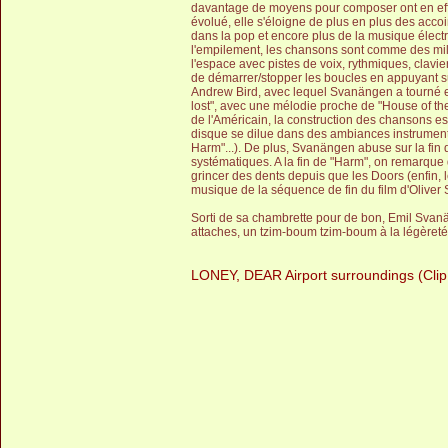
davantage de moyens pour composer ont en eff
évolué, elle s'éloigne de plus en plus des acc
dans la pop et encore plus de la musique électro
l'empilement, les chansons sont comme des mill
l'espace avec pistes de voix, rythmiques, clavie
de démarrer/stopper les boucles en appuyant su
Andrew Bird, avec lequel Svanängen a tourné et a
lost", avec une mélodie proche de "House of the r
de l'Américain, la construction des chansons 
disque se dilue dans des ambiances instrumental
Harm"...). De plus, Svanängen abuse sur la fi
systématiques. A la fin de "Harm", on remarque q
grincer des dents depuis que les Doors (enfin, l
musique de la séquence de fin du film d'Oliver 
Sorti de sa chambrette pour de bon, Emil Sva
attaches, un tzim-boum tzim-boum à la légèret
LONEY, DEAR Airport surroundings (Clip