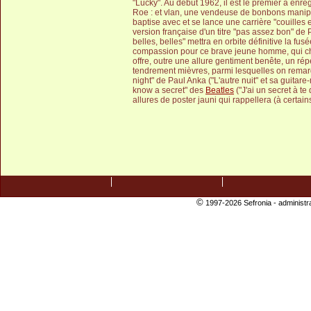
"Lucky". Au début 1962, il est le premier à enre
Roe : et vlan, une vendeuse de bonbons manipu
baptise avec et se lance une carrière "couilles e
version française d'un titre "pas assez bon" de 
belles, belles" mettra en orbite définitive la fu
compassion pour ce brave jeune homme, qui chan
offre, outre une allure gentiment benête, un r
tendrement mièvres, parmi lesquelles on remarq
night" de Paul Anka ("L'autre nuit" et sa guitare-
know a secret" des
Beatles
("J'ai un secret à t
allures de poster jauni qui rappellera (à certai
©
1997-2026 Sefronia -
administr