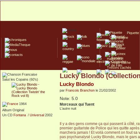
Piquette
Champagne
Immortel
Hallucinex!
Trésors cachés
Lucky Blondo (Collection 
Culte/Collector
Salut les Copains (60's)
Lucky Blondo
par
Francois Branchon
le 21/02/2002
Note: 5.0
1964
Morceaux qui Tuent
L'autre nuit
Album Original
Un CD
Fontana
/
Universal
2002
Il y a des gens comme ça qui passent à côté, r
premier guitariste de Police qui les quitte aprè
marchera jamais ! Et voilà comment on fout sa vi
pas psychanalysé Lucky Blondo, mais le gars a d