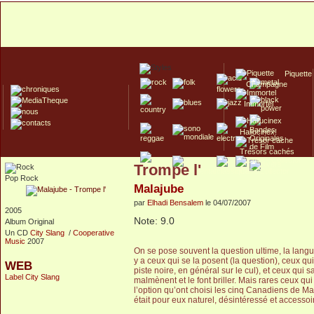
Piquette
Champagne
Immortel
Hallucinex!
Trésors cachés
Trompe l'
Culte/Collector
Pop Rock
Malajube
par
Elhadi Bensalem
le 04/07/2007
2005
Note: 9.0
Album Original
Un CD
City Slang
/
Cooperative
Music
2007
On se pose souvent la question ultime, la langu
y a ceux qui se la posent (la question), ceux qui
WEB
piste noire, en général sur le cul), et ceux qui sa
Label City Slang
malmènent et le font briller. Mais rares ceux qu
l’option qu’ont choisi les cinq Canadiens de Ma
était pour eux naturel, désintéressé et accessoi