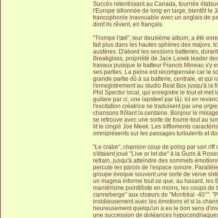
Succès retentissant au Canada, tournée étatsu
l'Europe sillonnée de long en large, bientôt l
francophonie inavouable avec un anglais de park
dont ils rêvent, en français.
"Trompe l'œil", leur deuxième album, a été enre
fait plus dans les hautes sphères des majors. I
austères. D'abord les sessions batteries, duran
Breakglass, propriété de Jace Lasek leader des
travaux puisque le batteur Francis Mineau s'y es
ses parties. La peine est récompensée car le so
grande partie dû à sa batterie, centrale, et qu
l'enregistrement au studio Beat Box jusqu'à la f
Phil Spector local, qui enregistre le tout et met
guitare par ci, une lapsteel par là). Ici en rev
l'excitation créatrice se traduisent par une orgie
chansons frôlant la centaine. Bonjour le mixage,
se retrouve avec une sorte de fourre-tout au so
lit le cinglé Joe Meek. Les sifflements caractér
omniprésents sur les passages turbulents et d
"Le crabe", chanson coup de poing par son riff
s'étaient joué "Live or let die" à la Guns & Rose
refrain, jusqu'à atteindre des sommets émotion
percute les parois de l'espace sonore. Parallèl
groupe évoque souvent une sorte de verve sixtie
un magma informe tout ce que, au hasard, les B
maniérisme pointilliste en moins, les coups de b
canneberge" aux chœurs de "Montréal -40°". "Pâ
insidieusement avec les émotions et si la chans
heureusement quelqu'un a eu le bon sens d'inven
une succession de doléances hypocondriaques