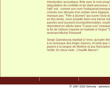
introduction acoustique, flirte avec le rock prog
dégustation de confettis et de dépit amoureux.
l'œil" est - comme son nom l'indiquerait presqu
colorée non dénuée d'un certain sens tragique,
manque pas. "Fille à plumes" qui ouvre l'aval du
en flux tendu, nous projette dans une transe in
paroles sont souvent incompréhensibles, noyée
répondent en stéréo dans "Casse-cou" (marque 
la fin de l'album s'apaise en ballade à l'orgue "
revenant Michel Polnareff.
Serge Gainsbourg répétait à l’envi, qu'outre êtr
à la remorque des Anglo-Saxons, et voilà que ce
payent à la langue de Molière et aux francoph
l'enfer. En deux mots : Chauffe Marcel !
©
1997-2026 Sefronia -
administr