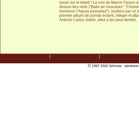
(assis sur le bidet) ! La voix de Marcio Faraco e
dessus des mots ("Baile de mascaras", "Ciranda".
lumineux ("Aguas passadas"), soutenu par un qua
premier album de puriste éclairé, intègre et at
Antonio Carlos Jobim, allez-y les yeux fermés.
©
1997-2026 Sefronia -
administr