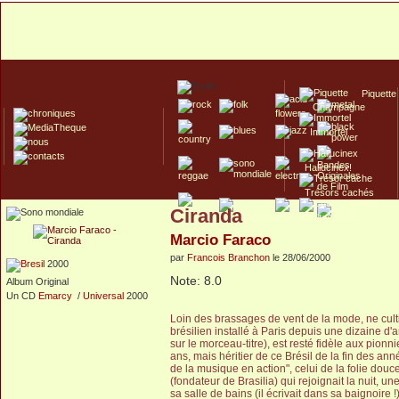
Piquette
Champagne
Immortel
Hallucinex!
Trésors cachés
Ciranda
Culte/Collector
Marcio Faraco
par
Francois Branchon
le 28/06/2000
2000
Note: 8.0
Album Original
Un CD
Emarcy
/
Universal
2000
Loin des brassages de vent de la mode, ne cultiv
brésilien installé à Paris depuis une dizaine d'
sur le morceau-titre), est resté fidèle aux pionn
ans, mais héritier de ce Brésil de la fin des anné
de la musique en action", celui de la folie do
(fondateur de Brasilia) qui rejoignait la nuit, 
sa salle de bains (il écrivait dans sa baignoir