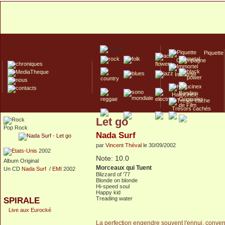
Piquette
Champagne
Immortel
Hallucinex!
Trésors cachés
Let go
Culte/Collector
Pop Rock
Nada Surf
par
Vincent Théval
le 30/09/2002
2002
Note: 10.0
Album Original
Morceaux qui Tuent
Un CD
Nada Surf
/
EMI
2002
Blizzard of '77
Blonde on blonde
Hi-speed soul
Happy kid
Treading water
SPIRALE
Live aux Eurocké
La perfection engendre souvent l'ennui, conveno