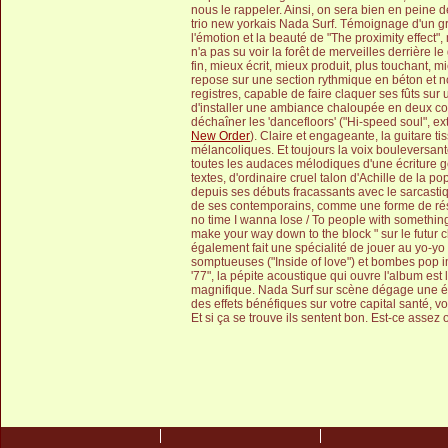
nous le rappeler. Ainsi, on sera bien en peine d
trio new yorkais Nada Surf. Témoignage d'un g
l'émotion et la beauté de "The proximity effect"
n'a pas su voir la forêt de merveilles derrière le
fin, mieux écrit, mieux produit, plus touchant, m
repose sur une section rythmique en béton et n
registres, capable de faire claquer ses fûts sur u
d'installer une ambiance chaloupée en deux coup
déchaîner les 'dancefloors' ("Hi-speed soul", ex
New Order
). Claire et engageante, la guitare 
mélancoliques. Et toujours la voix bouleversan
toutes les audaces mélodiques d'une écriture 
textes, d'ordinaire cruel talon d'Achille de la 
depuis ses débuts fracassants avec le sarcastiq
de ses contemporains, comme une forme de résis
no time I wanna lose / To people with something
make your way down to the block " sur le futur 
également fait une spécialité de jouer au yo-yo
somptueuses ("Inside of love") et bombes pop imp
'77", la pépite acoustique qui ouvre l'album es
magnifique. Nada Surf sur scène dégage une é
des effets bénéfiques sur votre capital santé, vo
Et si ça se trouve ils sentent bon. Est-ce assez o