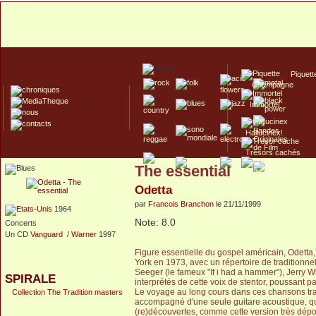
Piquett
Champagne
Immortel
Hallucinex!
Trésors cachés
The essential
Culte/Collector
Odetta
par
Francois Branchon
le 21/11/1999
1964
Note: 8.0
Concerts
Un CD
Vanguard
/
Warner
1997
Figure essentielle du gospel américain, Odetta,
York en 1973, avec un répertoire de traditionne
Seeger (le fameux "If i had a hammer"), Jerry Wh
SPIRALE
interprétés de cette voix de stentor, poussant p
Le voyage au long cours dans ces chansons tra
Collection The Tradition masters
accompagné d'une seule guitare acoustique, qu
(re)découvertes, comme cette version très dépouil