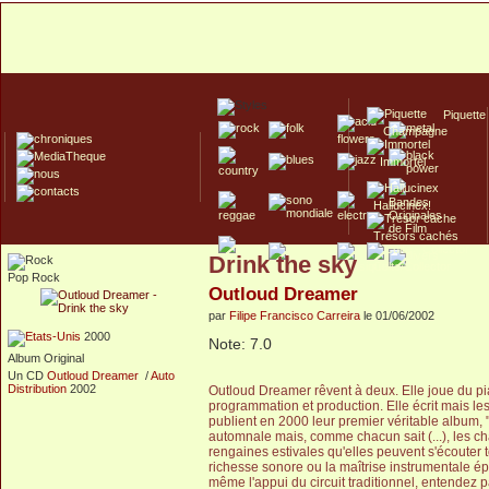
Piquette
Champagne
Immortel
Hallucinex!
Trésors cachés
Drink the sky
Culte/Collector
Pop Rock
Outloud Dreamer
par
Filipe Francisco Carreira
le 01/06/2002
2000
Note: 7.0
Album Original
Un CD
Outloud Dreamer
/
Auto
Distribution
2002
Outloud Dreamer rêvent à deux. Elle joue du pian
programmation et production. Elle écrit mais 
publient en 2000 leur premier véritable album, 
automnale mais, comme chacun sait (...), les 
rengaines estivales qu'elles peuvent s'écouter tou
richesse sonore ou la maîtrise instrumentale é
même l'appui du circuit traditionnel, entendez pa