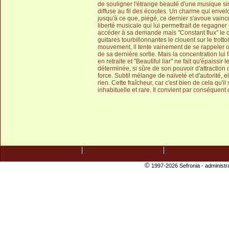
de souligner l'étrange beauté d'une musique s
diffuse au fil des écoutes. Un charme qui envel
jusqu'à ce que, piégé, ce dernier s'avoue vaincu
liberté musicale qui lui permettrait de regagne
accéder à sa demande mais "Constant flux" le d
guitares tourbillonnantes le clouent sur le trott
mouvement, il tente vainement de se rappeler où 
de sa dernière sortie. Mais la concentration lui fa
en retraite et "Beautiful liar" ne fait qu'épaissir 
déterminée, si sûre de son pouvoir d'attraction 
force. Subtil mélange de naïveté et d'autorité, e
rien. Cette fraîcheur, car c'est bien de cela qu'i
inhabituelle et rare. Il convient par conséquent d
©
1997-2026 Sefronia -
administr