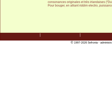
consonances originales et très irlandaises ("Dub
Pour bouger, en alliant riddim electro, puissanc
©
1997-2026 Sefronia -
administr