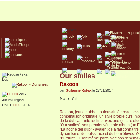
Piquette
Champagne
Immortel
Hallucinex!
Trésors cachés
Our smiles
Culte/Collector
Dub
Rakoon
par
Guillaume Robak
le 27/01/2017
2017
Note: 7.5
Album Original
Un CD
ODG
2016
Rakoon, jeune dubber toulousain à dreadlocks i
combinaison originale, un style propre qu’il i
de la dub variante techno avec une guitare élect
"Our smiles", son premier véritable album (un
"La noche del dub" - avaient déjà fait connaître 
dynamisme, de puissance et de bpm élevés. On re
"Burdub"... Il sort même parfois de son schéma