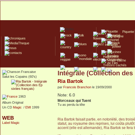
Piquette
Champagne
Immortel
Hallucinex!
Trésors cachés
Intégrale (Collection des 
Culte/Collector
Salut les Copains (60's)
Ria Bartok
par
Francois Branchon
le 19/09/2000
Note: 6.0
1963
Morceaux qui Tuent
Album Original
Tu as perdu la tête
Un CD
Magic
/
EMI
1999
WEB
Ria Bartok faisait partie, en notoriété, des troi
Label Magic
statut, au royaume des reprises, lui coûta plutôt
accent (elle est allemande), Ria Bartok se fera to