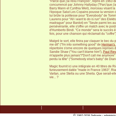
"Parce que j'ai revu François", repris en 1963 
concurrencé par Johnny Hallyday ("Parc'que j'ai
Barry Mann et Cynthia Weil), morceau visant la cl
l'époque Salut Les Copains pousse la version de
lui brûle la politesse pour "Everybody" de Tomm
Laurens pour "All i want to do is run" des Elekt
madrague" pour Bardot) en "Seule parmi les autr
persévérante, elle s'offre un match avec le poi
d'Humberto Bindi. "Ce monde" sera le succès éno
fois, pour une chanson qui réclamait du "coffre")
Malgré le sort, elle finira par claquer le bec 
me dit" ("I'm into something good" de
Herman's 
répertoire s'orne encore de quelques reprises 
Sandie Shaw ("You can't blame him"),
Paul Rev
m'appelle plus jamais"/"Don't call me anymore" 
perdu la tête" ("Somebody else's baby" de Dian
Magic fournit ici une intégrale en 40 titres de 
furieusement datée "made in France 1963", Ria 
Vartan, une Stella ou une Sheila. Que serait-el
vie... ?
©
1997-2026 Sefronia -
administr