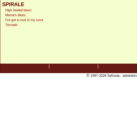
SPIRALE
High heeled blues
Mama's blues
I've got a rock in my sock
Tornado
©
1997-2026 Sefronia -
administr