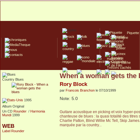
Piquette
Champagne
Immortel
Hallucinex!
Trésors cachés
When a woman gets the 
Culte/Collector
Country Blues
Rory Block
par
Francois Branchon
le 07/10/1999
Note: 5.0
1995
Album Original
Un CD
Rounder
/
Harmonia
Guitare acoustique en picking et voix hyper-pos
Mundi
1999
chanteuse de blues : la quasi totalité des titres
Charlie Patton, Blind Willie Mc Tell, Skip James. 
marquée par la country...
WEB
Label Rounder