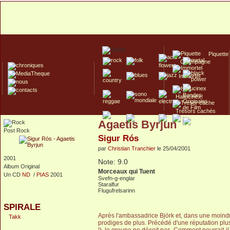
Piquette
Champagne
Immortel
Hallucinex!
Trésors cachés
Agaetis Byrjun
Culte/Collector
Post Rock
Sigur Rós
par
Christian Tranchier
le 25/04/2001
2001
Note: 9.0
Album Original
Morceaux qui Tuent
Un CD
ND
/
PIAS
2001
Svefn-g-englar
Staralfur
Flugufrelsarinn
SPIRALE
Après l'ambassadrice Björk et, dans une moind
Takk
prodiges de plus. Précédé d'une réputation plus