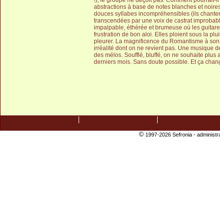
!), le groupe ne déçoit pas. Comment pourrait-
abstractions à base de notes blanches et noire
douces syllabes incompréhensibles (ils chantent
transcendées par une voix de castrat improbab
impalpable, éthérée et brumeuse où les guitar
frustration de bon aloi. Elles ploient sous la p
pleurer. La magnificence du Romantisme à son 
irréalité dont on ne revient pas. Une musique d
des mélos. Soufflé, bluffé, on ne souhaite plus 
derniers mois. Sans doute possible. Et ça chan
©
1997-2026 Sefronia -
administr