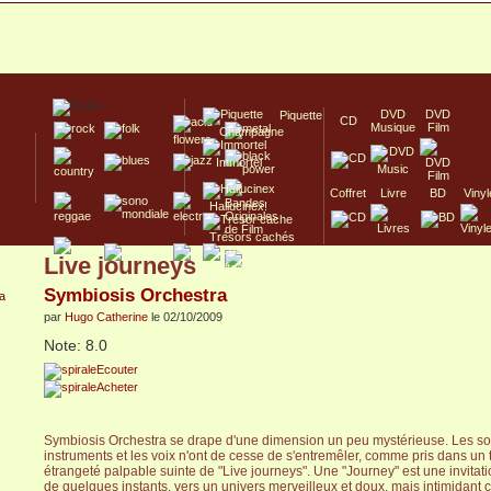
DVD
DVD
Piquette
CD
Musique
Film
Champagne
Immortel
Coffret
Livre
BD
Vinyl
Hallucinex!
Trésors cachés
Live journeys
Culte/Collector
Symbiosis Orchestra
par
Hugo Catherine
le 02/10/2009
Note: 8.0
Ecouter
Acheter
Symbiosis Orchestra se drape d'une dimension un peu mystérieuse. Les son
instruments et les voix n'ont de cesse de s'entremêler, comme pris dans un t
étrangeté palpable suinte de "Live journeys". Une "Journey" est une invitat
de quelques instants, vers un univers merveilleux et doux, mais intimidant 