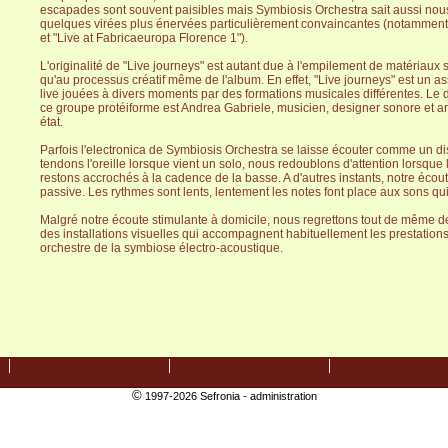
escapades sont souvent paisibles mais Symbiosis Orchestra sait aussi nou
quelques virées plus énervées particulièrement convaincantes (notamment 
et "Live at Fabricaeuropa Florence 1").
L'originalité de "Live journeys" est autant due à l'empilement de matériaux
qu'au processus créatif même de l'album. En effet, "Live journeys" est un 
live jouées à divers moments par des formations musicales différentes. 
ce groupe protéiforme est Andrea Gabriele, musicien, designer sonore et ar
état.
Parfois l'electronica de Symbiosis Orchestra se laisse écouter comme un d
tendons l'oreille lorsque vient un solo, nous redoublons d'attention lorsque l
restons accrochés à la cadence de la basse. A d'autres instants, notre écou
passive. Les rythmes sont lents, lentement les notes font place aux sons qui 
Malgré notre écoute stimulante à domicile, nous regrettons tout de même de
des installations visuelles qui accompagnent habituellement les prestation
orchestre de la symbiose électro-acoustique.
©
1997-2026 Sefronia -
administration