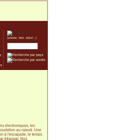
(artiste, titre, label...)
e
s électroniques, les
ourbillon au ralenti. Une
ion à l'escapade, le temps
car étranger. Nos