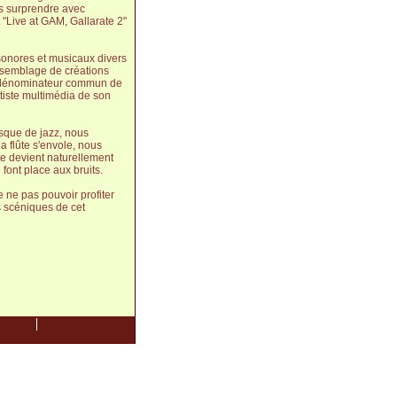
s surprendre avec
"Live at GAM, Gallarate 2"
 sonores et musicaux divers
assemblage de créations
Le dénominateur commun de
tiste multimédia de son
isque de jazz, nous
a flûte s'envole, nous
te devient naturellement
font place aux bruits.
 ne pas pouvoir profiter
s scéniques de cet