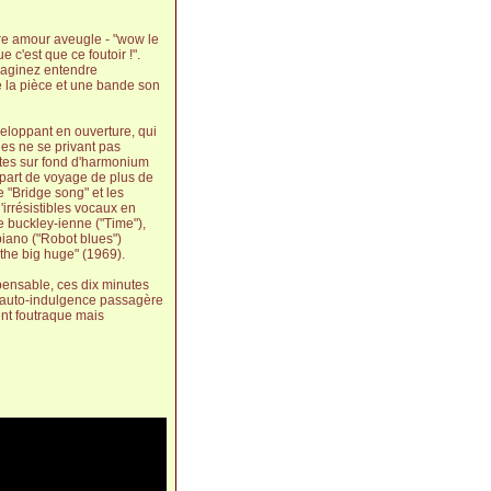
ntre amour aveugle - "wow le
 c'est que ce foutoir !".
maginez entendre
e la pièce et une bande son
eloppant en ouverture, qui
es ne se privant pas
tes sur fond d'harmonium
épart de voyage de plus de
 "Bridge song" et les
irrésistibles vocaux en
te buckley-ienne ("Time"),
piano ("Robot blues")
the big huge" (1969).
pensable, ces dix minutes
ne auto-indulgence passagère
ent foutraque mais