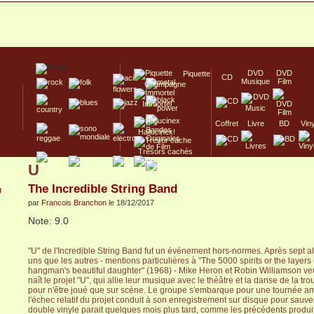
DVD
DVD
Piquette
CD
Musique
Film
Champagne
Immortel
Coffret
Livre
BD
Vin
Hallucinex!
Trésors cachés
U
Culte/Collector
The Incredible String Band
par
Francois Branchon
le 18/12/2017
Note: 9.0
"U" de l'Incredible String Band fut un événement hors-normes. Après sept a
uns que les autres - mentions particulières à "The 5000 spirits or the layers
hangman's beautiful daughter" (1968) - Mike Heron et Robin Williamson veul
naît le projet "U", qui allie leur musique avec le théâtre et la danse de la 
pour n'être joué que sur scène. Le groupe s'embarque pour une tournée a
l'échec relatif du projet conduit à son enregistrement sur disque pour sauver
double vinyle parait quelques mois plus tard, comme les précédents produit 