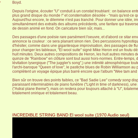
Boyd.
7
Depuis l'origine, écouter "U" conduit à un constat troublant : on balance e
plus grand disque du monde !" et consternation désolée - "mais qu'est-ce que
Aujourd'hui encore, le dilemme n'est pas tranché. Pour donner une idée, i
simultanément des extraits des albums précédents, une fanfare qui travers
de dessin animé en fond. On caricature bien sûr, mais...
Des passages d'une poésie rare parsèment l'oeuvre, et d'abord ce sitar env
annonce la couleur : ce sera planant sinon rien. Des percussions hypnotiqu
d'hésiter, comme dans une gigantesque improvisation, des passages de flu
pour changer les tableaux, "El wool suite" signé Mike Heron est un foutu d
huit minutes. Deux autres compositions de Heron, les huit autres minutes de
quinze de "Rainbow" en clôture sont tout aussi hors-normes. Entre-temps, d'
lévitation lysergique ("The juggler's song",) une intimité atmosphérique tou
l'archi-baroque "Queen of love", le pastiche blues de Robin Williamson au 
complètent un voyage épique plus barré encore que l'album "Wee tam and 
Bien sûr on trouve des points faibles, ce "Bad Sadie Lee" c
omedy song
dis
paraissant interminables de piano funèbre ("Light in time of darkness), u
("Astral plane theme"), mais on restera pour toujours attaché à "U", totalem
totalement onirique et totalement beau.
INCREDIBLE STRING BAND El wool suite (1970 Audio seul)