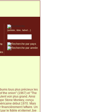
(artiste, titre, label...)
yle
lbums tous plus précieux les
 of the onion" (1967) et "The
ent voir plus grand. Ainsi
troupe Stone Monkey, conçu
méricaine début 1970. Mais
 financièrement l'affaire. Un
par le fidèle et éternel Joe