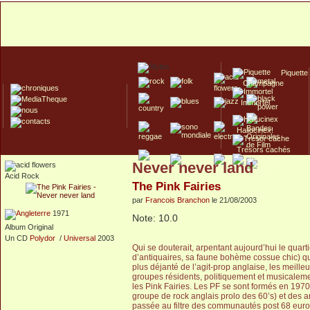
Piquette
Champagne
Immortel
Hallucinex!
Trésors cachés
Never never land
Culte/Collector
Acid Rock
The Pink Fairies
par
Francois Branchon
le 21/08/2003
1971
Note: 10.0
Album Original
Un CD
Polydor
/
Universal
2003
Qui se douterait, arpentant aujourd’hui le quar
d’antiquaires, sa faune bohème cossue chic) que
plus déjanté de l’agit-prop anglaise, les meill
groupes résidents, politiquement et musicalemen
les Pink Fairies. Les PF se sont formés en 197
groupe de rock anglais prolo des 60’s) et des 
passée au filtre des communautés post 68 eur