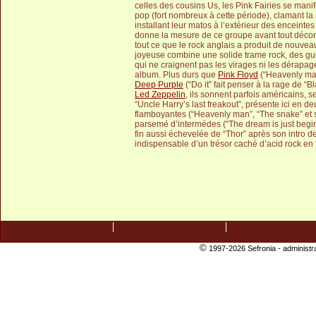
celles des cousins Us, les Pink Fairies se mani
pop (fort nombreux à cette période), clamant la
installant leur matos à l’extérieur des encein
donne la mesure de ce groupe avant tout décon
tout ce que le rock anglais a produit de nouvea
joyeuse combine une solide trame rock, des g
qui ne craignent pas les virages ni les dérapage
album. Plus durs que
Pink Floyd
(“Heavenly ma
Deep Purple
(“Do it” fait penser à la rage de “
Led Zeppelin
, ils sonnent parfois américains, 
“Uncle Harry’s last freakout”, présente ici en d
flamboyantes (“Heavenly man”, “The snake” et se
parsemé d’intermèdes (“The dream is just beginn
fin aussi échevelée de “Thor” après son intro d
indispensable d’un trésor caché d’acid rock en f
©
1997-2026 Sefronia -
administr