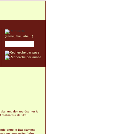
(artiste, titre, label...)
lamenti doit représenter le
 réalisateur de film....
9
onde entre le Badalamenti
lus que compositeur) des