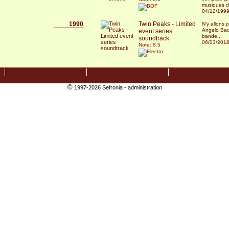
musiques d
04/12/199
1990
Twin Peaks - Limited
N'y allons 
Angelo Bad
event series
bande...
soundtrack
06/03/201
Note: 8.5
©
1997-2026 Sefronia -
administration