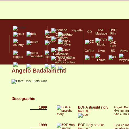
DVD
DVD
Piquette
CD
Musique
Film
Champagne
Immortel
Coffret
Livre
BD
Vinyle
Hallucinex!
Trésors cachés
Angelo Badalamenti
Culte/Collector
Etats-Unis
Discographie
1999
BOF A straight story
Angelo Bada
rêve de tout
Note: 8.0
04/12/199
1999
BOF Holy smoke
Il y a un m
complice (p
Note: 6.0