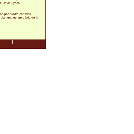
e David Lynch,...
9
pas par quatre chemins,
alamenti est un génie de la
8