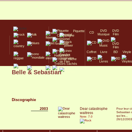
DVD
DVD
Piquette
CD
Musique
Film
Champagne
Immortel
Coffret
Livre
BD
Vinyle
Hallucinex!
Trésors cachés
Belle & Sebastian
Culte/Collector
Discographie
2003
Dear catastrophe
Pour leur c
Sebastian o
waitress
qui les...
Note: 7.0
26/12/200