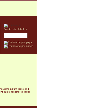
(artiste, titre, label...)
inquième album, Belle and
nt quitté Jeepster (le label
3