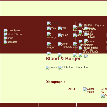
Piquette
Champagne
Immortel
Hallucinex!
Trésors cachés
Blood & Burger
Culte/Collector
Etats-Unis
Discographie
2003
Guit
Note: