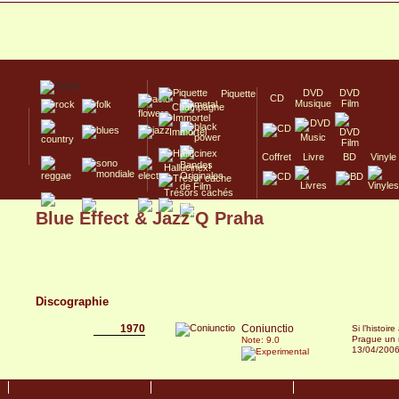
DVD
DVD
Piquette
CD
Musique
Film
Champagne
Immortel
Coffret
Livre
BD
Vinyle
Hallucinex!
Trésors cachés
Blue Effect & Jazz Q Praha
Culte/Collector
Discographie
1970
Coniunctio
Si l’histoi
Prague un 
Note: 9.0
13/04/200