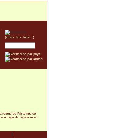
(artiste, titre, label...)
re a retenu du Printemps de
recadrage du régime avec...
6