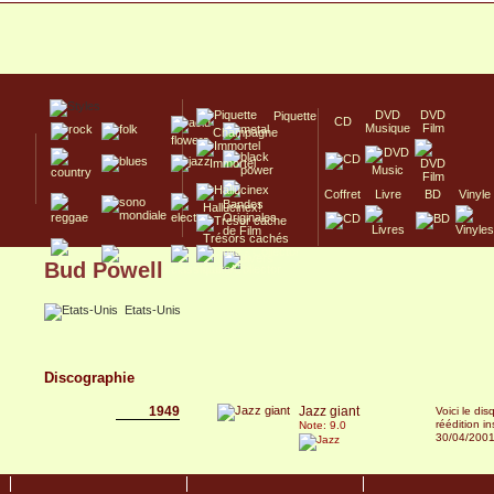
DVD
DVD
Piquette
CD
Musique
Film
Champagne
Immortel
Coffret
Livre
BD
Vinyle
Hallucinex!
Trésors cachés
Bud Powell
Culte/Collector
Etats-Unis
Discographie
1949
Jazz giant
Voici le di
réédition ins
Note: 9.0
30/04/200