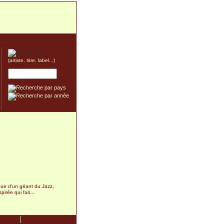
(artiste, titre, label...)
sque d'un géant du Jazz,
pirée qui fait...
1