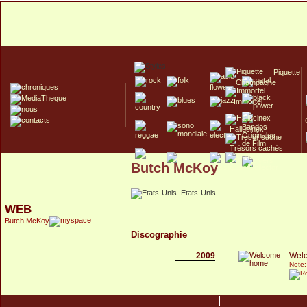
Piquette
Champagne
Immortel
Hallucinex!
Trésors cachés
Butch McKoy
Culte/Collector
Etats-Unis
WEB
Butch McKoy
Discographie
2009
Wel
Note: