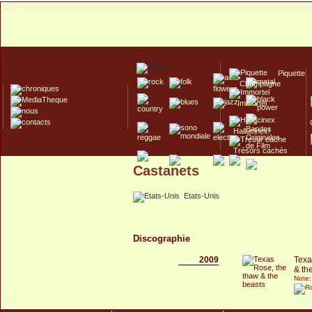
Piquette
Champagne
Immortel
Hallucinex!
Trésors cachés
Castanets
Culte/Collector
Etats-Unis
Discographie
2009
Texa
& th
Note: