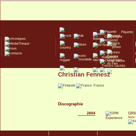
Piquette
Champagne
Immortel
Hallucinex!
Trésors cachés
Christian Fennesz
Culte/Collector
France
Discographie
2004
GRM
Note: