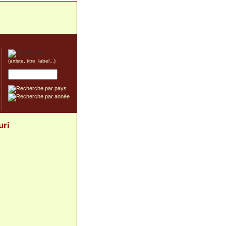
(artiste, titre, label...)
uri