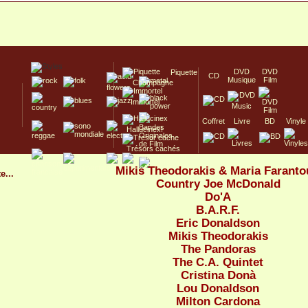
DVD
DVD
Piquette
CD
Musique
Film
Champagne
Immortel
Coffret
Livre
BD
Vinyle
Hallucinex!
Trésors cachés
Culte/Collector
Mikis Theodorakis & Maria Faranto
e...
Country Joe McDonald
Do'A
B.A.R.F.
Eric Donaldson
Mikis Theodorakis
The Pandoras
The C.A. Quintet
Cristina Donà
Lou Donaldson
Milton Cardona