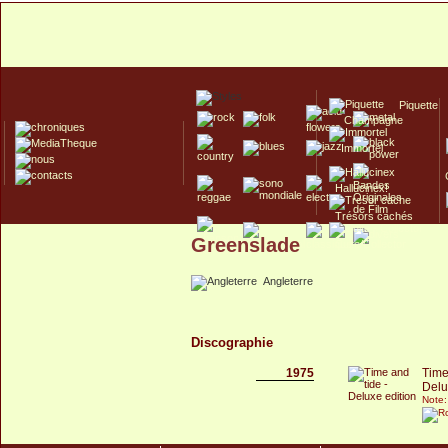
Piquette
Champagne
Immortel
Hallucinex!
Trésors cachés
Greenslade
Culte/Collector
Angleterre
Discographie
1975
Time
Delu
Note: