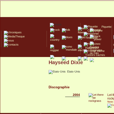
Piquette
Champagne
Immortel
Hallucinex!
Trésors cachés
Hayseed Dixie
Culte/Collector
Etats-Unis
Discographie
2004
Let 
rock
Note: