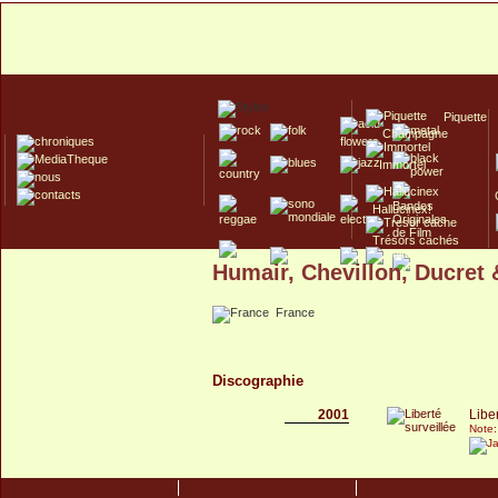
Piquette
Champagne
Immortel
Hallucinex!
Trésors cachés
Humair, Chevillon, Ducret 
Culte/Collector
France
Discographie
2001
Libe
Note: