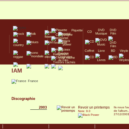
DVD
DVD
Piquette
CD
Musique
Film
Champagne
Immortel
Coffret
Livre
BD
Vinyle
Hallucinex!
Trésors cachés
IAM
Culte/Collector
France
Discographie
2003
Revoir un printemps
Ils nous l'
de l'album..
Note: 9.0
27/12/200