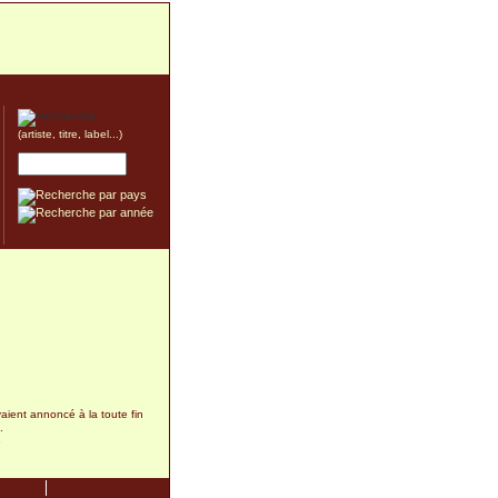
(artiste, titre, label...)
avaient annoncé à la toute fin
.
3