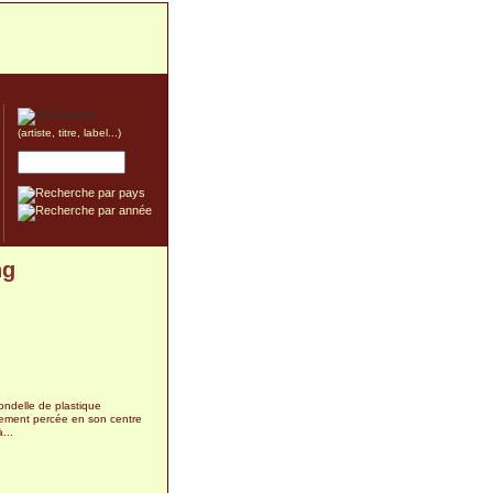
(artiste, titre, label...)
ng
rondelle de plastique
sement percée en son centre
...
1