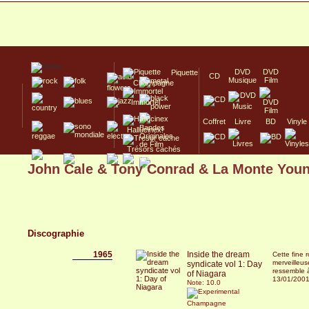
DVD
DVD
Piquette
CD
Musique
Film
Champagne
Immortel
Coffret
Livre
BD
Vinyle
Hallucinex!
Trésors cachés
John Cale & Tony Conrad & La Monte You
Culte/Collector
Discographie
1965
Inside the dream
Cette fine 
merveilleu
syndicate vol 1: Day
ressemble à
of Niagara
13/01/200
Note: 10.0
Champagne