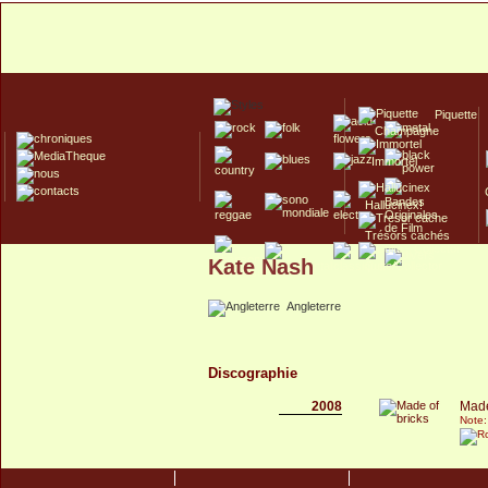
Piquette
Champagne
Immortel
Hallucinex!
Trésors cachés
Kate Nash
Culte/Collector
Angleterre
Discographie
2008
Made
Note: