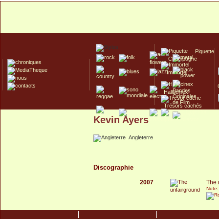
Piquette
Champagne
Immortel
Hallucinex!
Trésors cachés
Kevin Ayers
Culte/Collector
Angleterre
Discographie
2007
The 
Note: