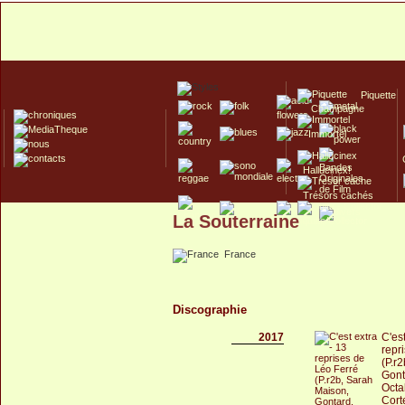
Piquette
Champagne
Immortel
Hallucinex!
Trésors cachés
La Souterraine
Culte/Collector
France
Discographie
2017
C'est
repr
(P.r
Gont
Octa
Cort