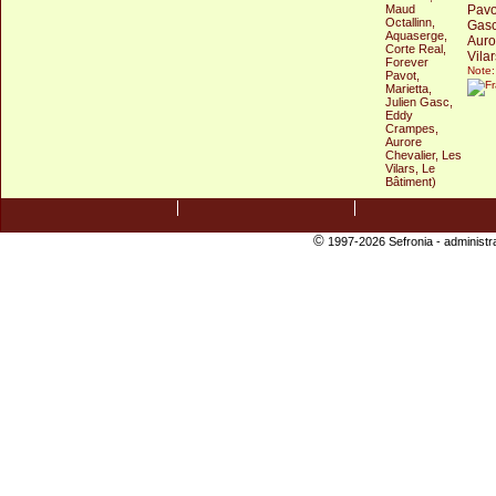
Pavo
Gasc
Auro
Vila
Note:
©
1997-2026 Sefronia -
administr