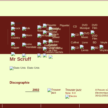
DVD
DVD
Piquette
CD
Musique
Film
Champagne
Immortel
Coffret
Livre
BD
Vinyle
Hallucinex!
Trésors cachés
Mr Scruff
Culte/Collector
Etats-Unis
Discographie
2002
Trouser jazz
A l'heure o
électroniqu
Note: 9.0
30/11/2002