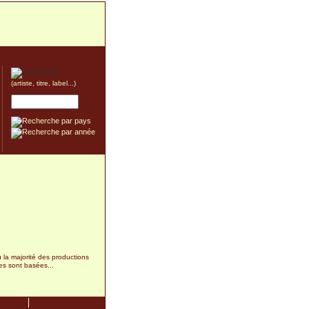
(artiste, titre, label...)
ù la majorité des productions
es sont basées...