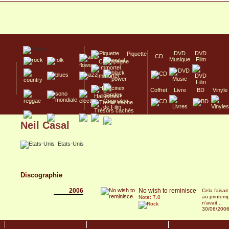
DVD
DVD
Piquette
CD
Musique
Film
Champagne
Immortel
Coffret
Livre
BD
Vinyle
Hallucinex!
Trésors cachés
Neil Casal
Culte/Collector
Etats-Unis
Discographie
2006
No wish to reminisce
Cela faisai
au printem
Note: 7.0
n'avait...
30/06/200