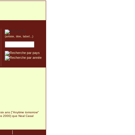
(artiste, titre, label...)
t six ans ("Anytime tomorrow"
ps 2000) que Neal Casal
6