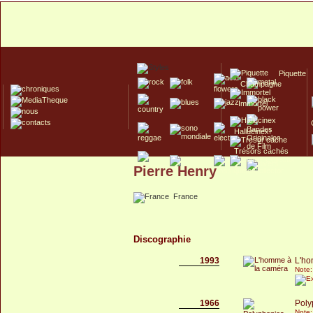
Piquette
Champagne
Immortel
Hallucinex!
Trésors cachés
Pierre Henry
Culte/Collector
France
Discographie
1993
L'ho
Note:
1966
Poly
Note: