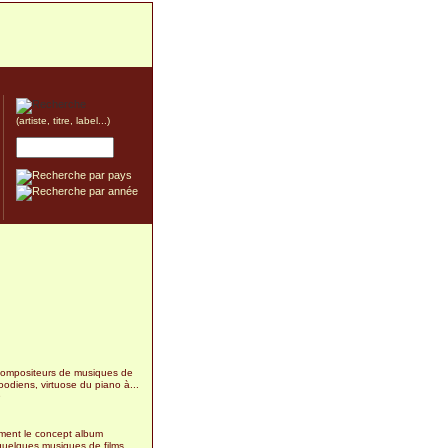
(artiste, titre, label...)
ompositeurs de musiques de
woodiens, virtuose du piano à...
9
ment le concept album
quelques musiques de films...