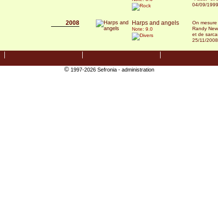
04/09/199
2008
Harps and angels
On mesure
Randy Newm
Note: 9.0
et de sarca
25/11/2008
©
1997-2026 Sefronia -
administration