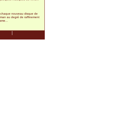
9
 chaque nouveau disque de
an au degré de raffinement
sme...