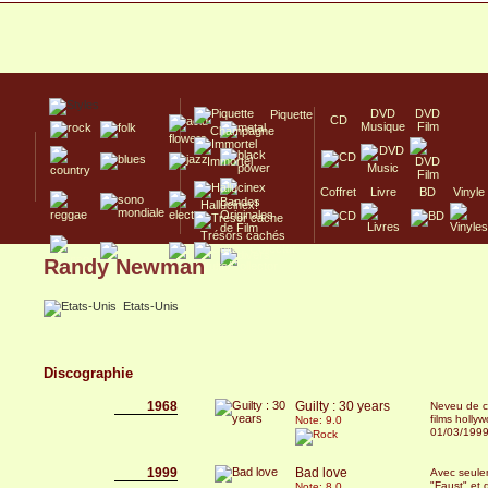
DVD
DVD
Piquette
CD
Musique
Film
Champagne
Immortel
Coffret
Livre
BD
Vinyle
Hallucinex!
Trésors cachés
Randy Newman
Culte/Collector
Etats-Unis
Discographie
1968
Guilty : 30 years
Neveu de c
films holly
Note: 9.0
01/03/199
1999
Bad love
Avec seule
"Faust" et 
Note: 8.0