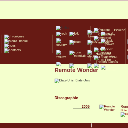
Piquette
Champagne
Immortel
Hallucinex!
Trésors cachés
Remote Wonder
Culte/Collector
Etats-Unis
Discographie
2005
Rem
Note: