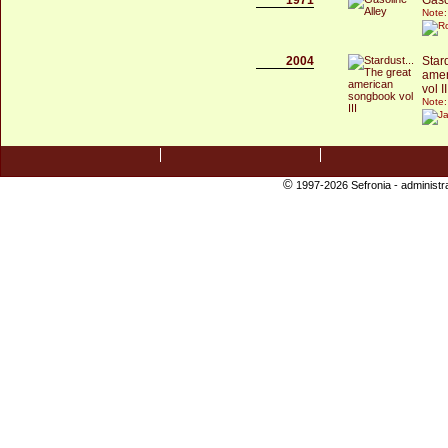
Note:
2004
Stard
amer
vol II
Note:
©
1997-2026 Sefronia -
administr