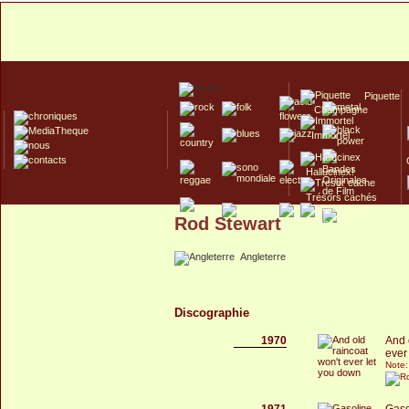
Piquette
Champagne
Immortel
Hallucinex!
Trésors cachés
Rod Stewart
Culte/Collector
Angleterre
Discographie
1970
And 
ever
Note:
1971
Gaso