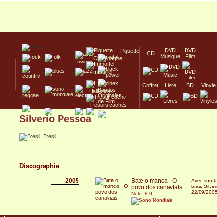
DVD
DVD
Piquette
CD
Musique
Film
Champagne
Immortel
Coffret
Livre
BD
Vinyle
Hallucinex!
Trésors cachés
Silverio Pessoa
Culte/Collector
Bresil
Discographie
2005
Bate o manca - O
Avec son ta
bras, Silve
povo dos canaviais
22/09/200
Note: 8.0