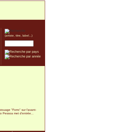
(artiste, titre, label...)
touage "Forro" sur l'avant-
rio Pessoa met d'entrée...
5