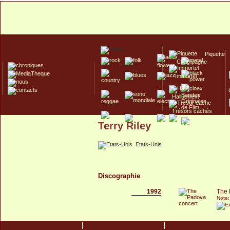
Piquette
Champagne
Immortel
Hallucinex!
Trésors cachés
Terry Riley
Culte/Collector
Etats-Unis
Discographie
1992
The 
Note: