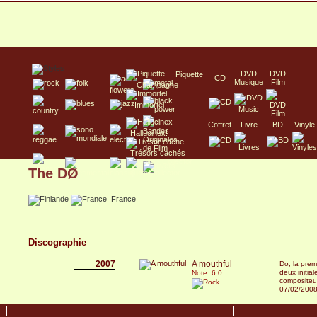
DVD
DVD
Piquette
CD
Musique
Film
Champagne
Immortel
Coffret
Livre
BD
Vinyle
Hallucinex!
Trésors cachés
The DØ
Culte/Collector
France
Discographie
2007
A mouthful
Do, la pre
deux initial
Note: 6.0
compositeur
07/02/200