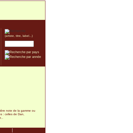
(artiste, titre, label...)
mière note de la gamme ou
es : celles de Dan,
...
8