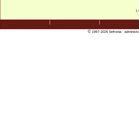
1 
©
1997-2026 Sefronia -
administr