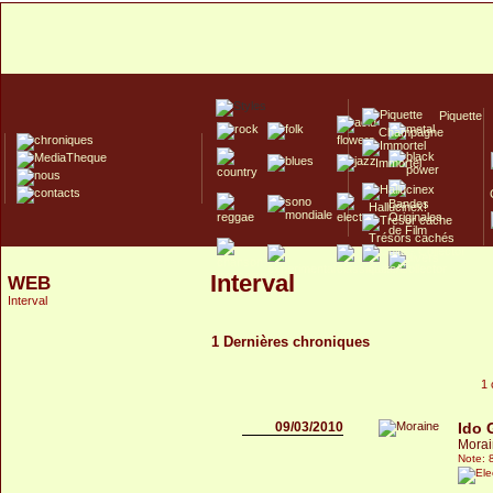
Piquette
Champagne
Immortel
Hallucinex!
Trésors cachés
Culte/Collector
Interval
WEB
Interval
1 Dernières chroniques
1 
09/03/2010
Ido 
Mora
Note: 