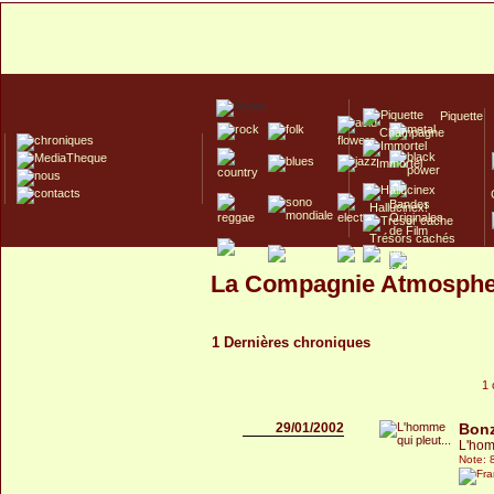
Piquette
Champagne
Immortel
Hallucinex!
Trésors cachés
Culte/Collector
La Compagnie Atmosphe
1 Dernières chroniques
1 
29/01/2002
Bon
L'hom
Note: 