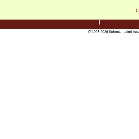
1 
©
1997-2026 Sefronia -
administr