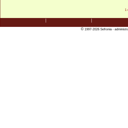
1 
©
1997-2026 Sefronia -
administr