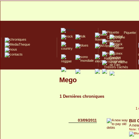
Piquette
Champagne
Immortel
Hallucinex!
Trésors cachés
Culte/Collector
Mego
1 Dernières chroniques
1 
03/09/2011
Bill 
A new
Note: 