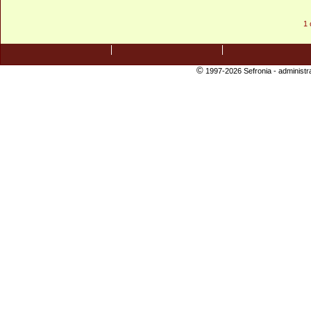
1 
©
1997-2026 Sefronia -
administr