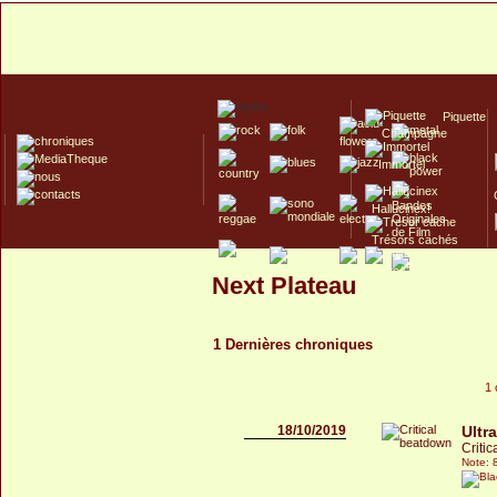
Piquette
Champagne
Immortel
Hallucinex!
Trésors cachés
Culte/Collector
Next Plateau
1 Dernières chroniques
1 
18/10/2019
Ultr
Criti
Note: 