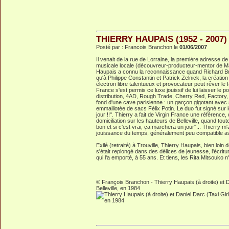
THIERRY HAUPAIS (1952 - 2007)
Posté par : Francois Branchon le
01/06/2007
Il venait de la rue de Lorraine, la première adresse de
musicale locale (découvreur-producteur-mentor de Mar
Haupais a connu la reconnaissance quand Richard Bra
qu'à Philippe Constantin et Patrick Zelnick, la création
électron libre talentueux et provocateur peut rêver le f
France s'est permis ce luxe jouissif de lui laisser le p
distribution, 4AD, Rough Trade, Cherry Red, Factory
fond d'une cave parisienne : un garçon gigotant avec s
emmaillotée de sacs Félix Potin. Le duo fut signé sur
jour !!". Thierry a fait de Virgin France une référence, 
domiciliation sur les hauteurs de Belleville, quand tout
bon et si c'est vrai, ça marchera un jour"... Thierry m'
jouissance du temps, généralement peu compatible av
Exilé (retraité) à Trouville, Thierry Haupais, bien loin
s'était replongé dans des délices de jeunesse, l'écritu
qui l'a emporté, à 55 ans. Et tiens, les Rita Mitsouk
© François Branchon - Thierry Haupais (à droite) et Da
Belleville, en 1984