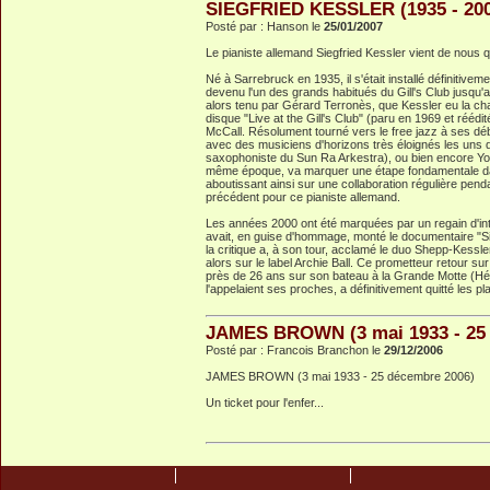
SIEGFRIED KESSLER (1935 - 20
Posté par : Hanson le
25/01/2007
Le pianiste allemand Siegfried Kessler vient de nous qui
Né à Sarrebruck en 1935, il s'était installé définitivem
devenu l'un des grands habitués du Gill's Club jusqu'
alors tenu par Gérard Terronès, que Kessler eu la cha
disque "Live at the Gill's Club" (paru en 1969 et rééd
McCall. Résolument tourné vers le free jazz à ses déb
avec des musiciens d'horizons très éloignés les uns d
saxophoniste du Sun Ra Arkestra), ou bien encore Yoc
même époque, va marquer une étape fondamentale dan
aboutissant ainsi sur une collaboration régulière pen
précédent pour ce pianiste allemand.
Les années 2000 ont été marquées par un regain d'intér
avait, en guise d'hommage, monté le documentaire "Sie
la critique a, à son tour, acclamé le duo Shepp-Kessle
alors sur le label Archie Ball. Ce prometteur retour s
près de 26 ans sur son bateau à la Grande Motte (Hér
l'appelaient ses proches, a définitivement quitté les pl
JAMES BROWN (3 mai 1933 - 25
Posté par : Francois Branchon le
29/12/2006
JAMES BROWN (3 mai 1933 - 25 décembre 2006)
Un ticket pour l'enfer...