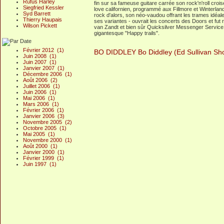
Rufus Harley
fin sur sa fameuse guitare carrée son rock'n'roll crois
Siegfried Kessler
love californien, programmé aux Fillmore et Winterla
Syd Barrett
rock d'alors, son néo-vaudou offrant les trames idéale
Thierry Haupais
ses variantes - ouvrait les concerts des Doors et fut 
Wilson Pickett
van Zandt et bien sûr Quicksilver Messenger Service (à 
gigantesque "Happy trails".
Février 2012 (1)
BO DIDDLEY Bo Diddley (Ed Sullivan Sh
Juin 2008 (1)
Juin 2007 (1)
Janvier 2007 (1)
Décembre 2006 (1)
Août 2006 (2)
Juillet 2006 (1)
Juin 2006 (1)
Mai 2006 (1)
Mars 2006 (1)
Février 2006 (1)
Janvier 2006 (3)
Novembre 2005 (2)
Octobre 2005 (1)
Mai 2005 (1)
Novembre 2000 (1)
Août 2000 (1)
Janvier 2000 (1)
Février 1999 (1)
Juin 1997 (1)