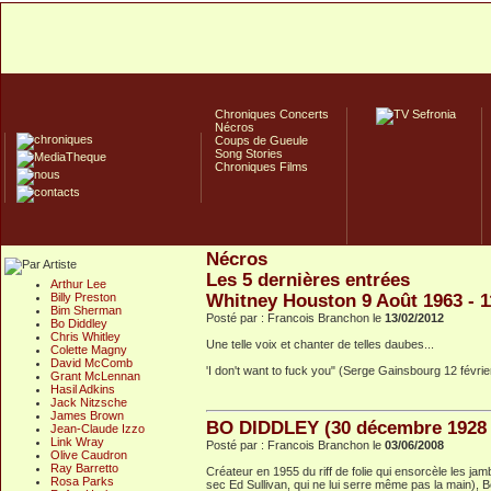
Chroniques Concerts
Nécros
Coups de Gueule
Song Stories
Chroniques Films
Nécros
Les 5 dernières entrées
Arthur Lee
Billy Preston
Whitney Houston 9 Août 1963 - 1
Bim Sherman
Posté par : Francois Branchon le
13/02/2012
Bo Diddley
Chris Whitley
Une telle voix et chanter de telles daubes...
Colette Magny
David McComb
'I don't want to fuck you" (Serge Gainsbourg 12 févri
Grant McLennan
Hasil Adkins
Jack Nitzsche
James Brown
BO DIDDLEY (30 décembre 1928 -
Jean-Claude Izzo
Link Wray
Posté par : Francois Branchon le
03/06/2008
Olive Caudron
Ray Barretto
Créateur en 1955 du riff de folie qui ensorcèle les ja
Rosa Parks
sec Ed Sullivan, qui ne lui serre même pas la main), 