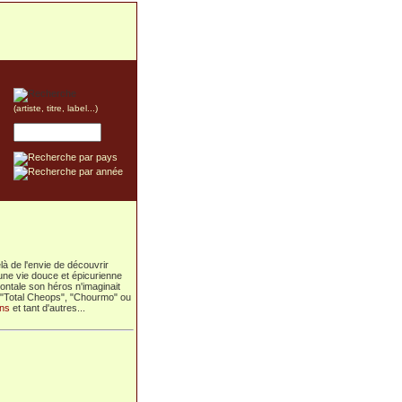
(artiste, titre, label...)
là de l'envie de découvrir
 une vie douce et épicurienne
ontale son héros n'imaginait
de "Total Cheops", "Chourmo" ou
ins
et tant d'autres...