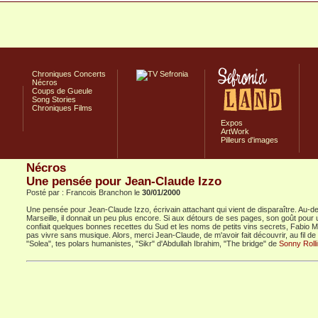
Chroniques Concerts
Nécros
Coups de Gueule
Song Stories
Chroniques Films
Expos
ArtWork
Pilleurs d'images
Nécros
Une pensée pour Jean-Claude Izzo
Posté par : Francois Branchon le
30/01/2000
Une pensée pour Jean-Claude Izzo, écrivain attachant qui vient de disparaître. Au-de
Marseille, il donnait un peu plus encore. Si aux détours de ses pages, son goût pour
confiait quelques bonnes recettes du Sud et les noms de petits vins secrets, Fabio M
pas vivre sans musique. Alors, merci Jean-Claude, de m'avoir fait découvrir, au fil 
"Solea", tes polars humanistes, "Sikr" d'Abdullah Ibrahim, "The bridge" de
Sonny Roll