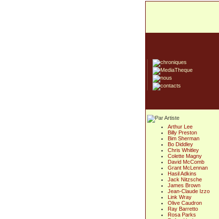
Arthur Lee
Billy Preston
Bim Sherman
Bo Diddley
Chris Whitley
Colette Magny
David McComb
Grant McLennan
Hasil Adkins
Jack Nitzsche
James Brown
Jean-Claude Izzo
Link Wray
Olive Caudron
Ray Barretto
Rosa Parks