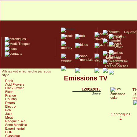
Piquette
Champagne
Immortel
Hallucinex!
Trésors cachés
Affinez votre recherche par sous
Culte/Collector
style
Emissions TV
Rock
Acid Flowers
Black Power
12/01/2013
Th
Blues
Brève
Le
France
Not
Country
Divers
Electro
Folk
Jazz
1 chroniques
Metal
1
Reggae / Ska
Sono Mondiale
Experimental
BOF
Classique