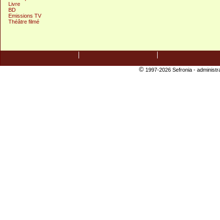
Livre
BD
Emissions TV
Théâtre filmé
©
1997-2026 Sefronia -
administr