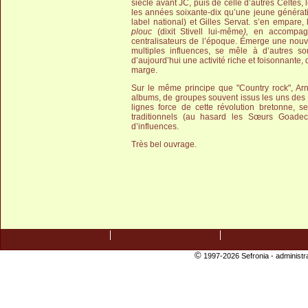
siècle avant JC, puis de celle d’autres Celtes,
les années soixante-dix qu’une jeune génération
label national) et Gilles Servat. s’en empare
plouc
(dixit Stivell lui-même
),
en
accompagn
centralisateurs de l’époque. Émerge une nouv
multiples influences, se mêle à d’autres s
d’aujourd’hui une activité riche et foisonnante,
marge.
Sur le même principe que "Country rock", Ar
albums, de groupes souvent issus les uns des 
lignes force de cette révolution bretonne, s
traditionnels (au hasard les Sœurs Goade
d’influences.
Très bel ouvrage.
©
1997-2026 Sefronia -
administr