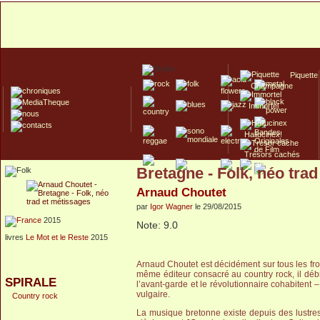
Piquette
Champagne
Immortel
Hallucinex!
Trésors cachés
Bretagne - Folk, néo tra
Culte/Collector
Arnaud Choutet
par
Igor Wagner
le 29/08/2015
2015
Note: 9.0
livres
Le Mot et le Reste
2015
Arnaud Choutet est décidément sur tous les fro
même éditeur consacré au country rock, il déb
SPIRALE
l’avant-garde et le révolutionnaire cohabitent 
vulgaire.
Country rock
La musique bretonne existe depuis des lustre