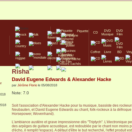
DVD
DVD
Piquette
CD
Musique
Film
Champagne
Immortel
Coffret
Livre
BD
Vin
Hallucinex!
Trésors cachés
Risha
Culte/Collector
David Eugene Edwards & Alexander Hacke
par
Jérôme Florio
le 05/08/2018
Note: 7.0
018
2018
Soit l'association d'Alexander Hacke pour la musique, bassiste des rockeur
Neubauten, et David Eugene Edwards au chant, folk-rockeux à la défroque 
Horsepower, Wovenhand).
L'ambiance austère et grave impressionne dès "Triptych". L'électronique p
des arpèges de guitare acoustique, est redoublée par le chant non moins 
d'écho, il remplit l'espace). A défaut d'être le but recherché, l'effet produit 