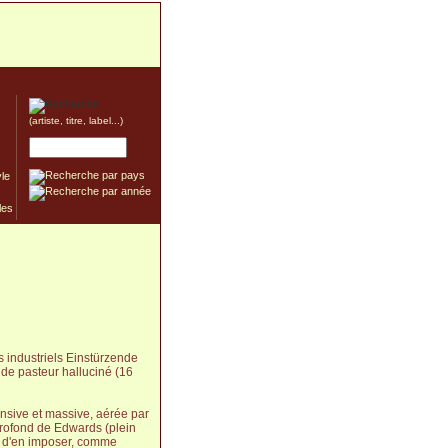
(artiste, titre, label...)
yle
s industriels Einstürzende
de pasteur halluciné (16
ensive et massive, aérée par
profond de Edwards (plein
est d'en imposer, comme