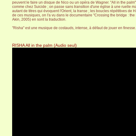
peuvent le faire un disque de Nico ou un opéra de Wagner. "All in the palm"
comme chez Suicide ; on passe sans transition d'une église à une ruelle mal
autant de titres qui évoquent l'Orient, la transe ; les boucles répétitives d
de ces musiques, on l'a vu dans le documentaire "Crossing the bridge : the 
Akin, 2005) en sont la traduction.
"Risha" est une musique de costauds, intense, à défaut de jouer en finesse.
RISHA All in the palm (Audio seul)