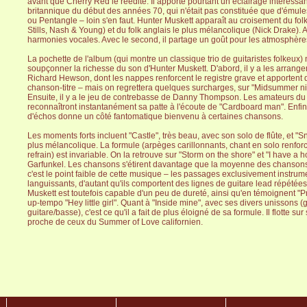
avant que Cherry Red le réédite. Il apporte pourtant un éclairage intéressan
britannique du début des années 70, qui n'était pas constituée que d'émul
ou Pentangle – loin s'en faut. Hunter Muskett apparaît au croisement du fol
Stills, Nash & Young) et du folk anglais le plus mélancolique (Nick Drake). 
harmonies vocales. Avec le second, il partage un goût pour les atmosphèr
La pochette de l'album (qui montre un classique trio de guitaristes folkeux
soupçonner la richesse du son d'Hunter Muskett. D'abord, il y a les arran
Richard Hewson, dont les nappes renforcent le registre grave et apportent du
chanson-titre – mais on regrettera quelques surcharges, sur "Midsummer nig
Ensuite, il y a le jeu de contrebasse de Danny Thompson. Les amateurs du
reconnaîtront instantanément sa patte à l'écoute de "Cardboard man". Enfin,
d'échos donne un côté fantomatique bienvenu à certaines chansons.
Les moments forts incluent "Castle", très beau, avec son solo de flûte, et "S
plus mélancolique. La formule (arpèges carillonnants, chant en solo renfor
refrain) est invariable. On la retrouve sur "Storm on the shore" et "I have 
Garfunkel. Les chansons s'étirent davantage que la moyenne des chansons 
c'est le point faible de cette musique – les passages exclusivement instru
languissants, d'autant qu'ils comportent des lignes de guitare lead répétées
Muskett est toutefois capable d'un peu de dureté, ainsi qu'en témoignent "
up-tempo "Hey little girl". Quant à "Inside mine", avec ses divers unissons (
guitare/basse), c'est ce qu'il a fait de plus éloigné de sa formule. Il flotte sur
proche de ceux du Summer of Love californien.