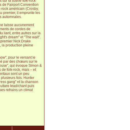
t sur la scène folk-rock
es de Fairport Convention
k-rock américain (Crosby,
Au premier, il emprunte les
es automnales.
) ne laisse aucunement
gements de cordes de
 liant, entre autres sur la
ht's dream" et "The wait".
 premier Nick Drake
 la production pleine
now", pour le versant le
cé par des chœurs sur le
a house", qui évoque Simon &
de folk-rock, mais – et
mentaux sont un peu
 plusieurs fois. Hunter
Press gang" et la chanson
guitare lead/chant puis
 ses refrains un climat