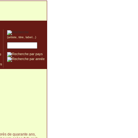
(artiste, titre, label...)
e
près de quarante ans,