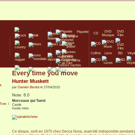
DVD
DVD
Piquette
CD
Musique
Film
Champagne
Immortel
Coffret
Livre
BD
Vinyl
Hallucinex!
Trésors cachés
Every time you move
Culte/Collector
Hunter Muskett
par
Damien Berdot
le 27/04/2010
Note: 8.0
Morceaux qui Tuent
Tree
/
Castle
Inside mine
Acheter
Ce disque, sorti en 1970 chez Decca Nova, avait été indisponible pendant 